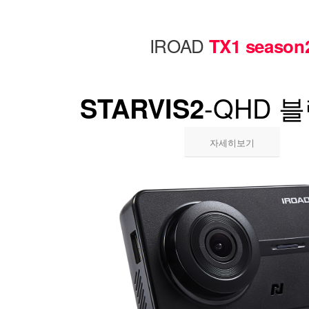
IROAD
TX1 season
-QHD 
STARVIS2
자세히보기