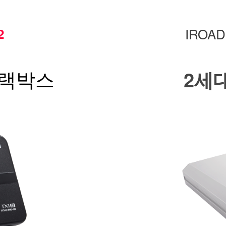
2
IROA
블랙박스
2세대